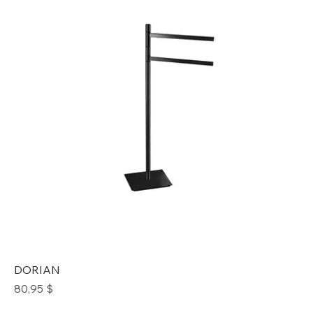
DORIAN
Prix
80,95 $