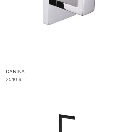
DANIKA
Prix
26,10 $