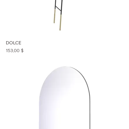
DOLCE
Prix
153,00 $