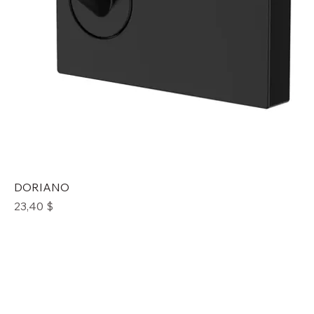
DORIANO
Prix
23,40 $