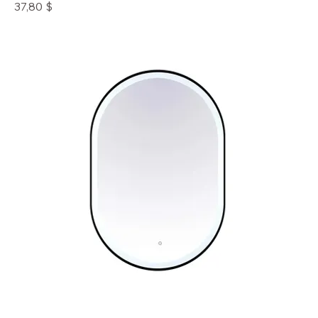
Prix
37,80 $