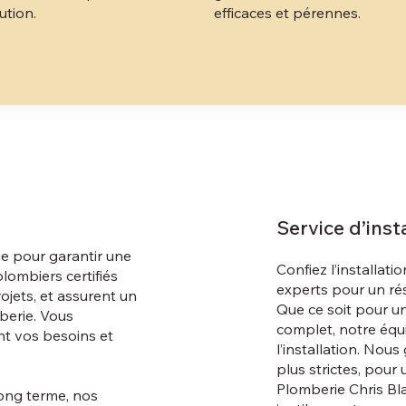
ution.
efficaces et pérennes.
Service d’inst
e pour garantir une
Confiez l’installa
lombiers certifiés
experts pour un ré
ojets, et assurent un
Que ce soit pour u
berie. Vous
complet, notre équip
ant vos besoins et
l’installation. Nou
plus strictes, pou
Plomberie Chris Bla
long terme, nos