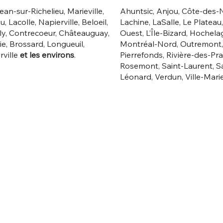
ean-sur-Richelieu, Marieville,
Ahuntsic, Anjou, Côte-des-
u, Lacolle, Napierville, Beloeil,
Lachine, LaSalle, Le Plateau
y, Contrecoeur, Châteauguay,
Ouest, L’Île-Bizard, Hochela
rie, Brossard, Longueuil,
Montréal-Nord, Outremont,
rville
et les environs
.
Pierrefonds, Rivière-des-Prai
Rosemont, Saint-Laurent, Sa
Léonard, Verdun, Ville-Marie