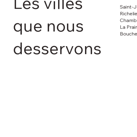
Les villes
Saint-J
Richelie
que nous
Chambl
La Prai
Bouche
desservons