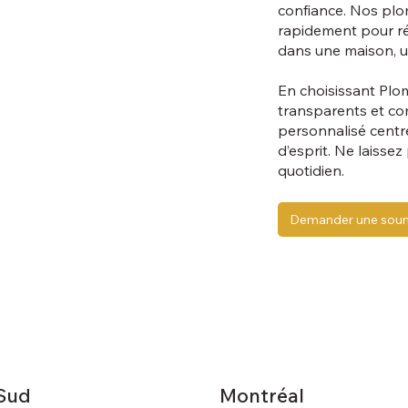
confiance. Nos plom
rapidement pour ré
dans une maison, u
En choisissant Plom
transparents et com
personnalisé centré 
d’esprit. Ne laiss
quotidien.
Demander une soum
-Sud
Montréal