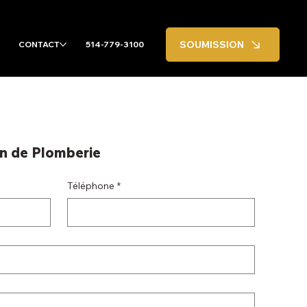
SOUMISSION
CONTACT
514-779-3100
on de Plomberie
Téléphone
*