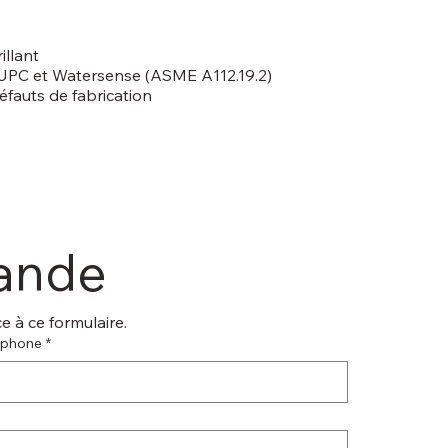
illant
 CUPC et Watersense (ASME A112.19.2)
éfauts de fabrication
mande
 à ce formulaire.
éphone
*