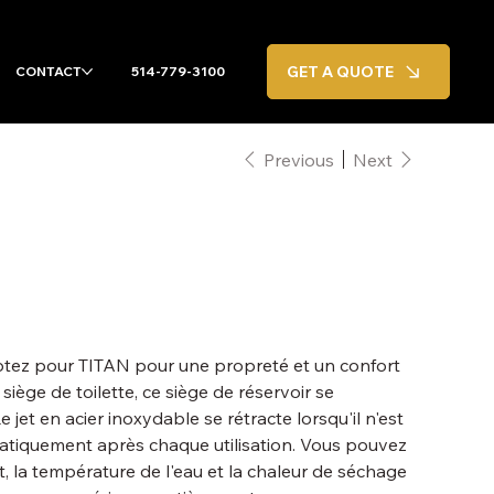
GET A QUOTE
CONTACT
514-779-3100
Previous
Next
 optez pour TITAN pour une propreté et un confort
iège de toilette, ce siège de réservoir se
 jet en acier inoxydable se rétracte lorsqu'il n'est
omatiquement après chaque utilisation. Vous pouvez
t, la température de l'eau et la chaleur de séchage