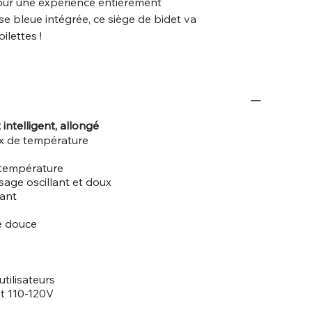
l pour une expérience entièrement
se bleue intégrée, ce siège de bidet va
ilettes !
 intelligent, allongé
ux de température
e température
age oscillant et doux
vant
e douce
tilisateurs
t 110-120V