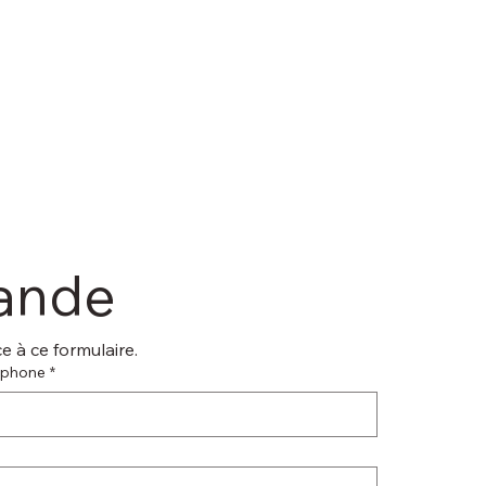
mande
 à ce formulaire.
éphone
*