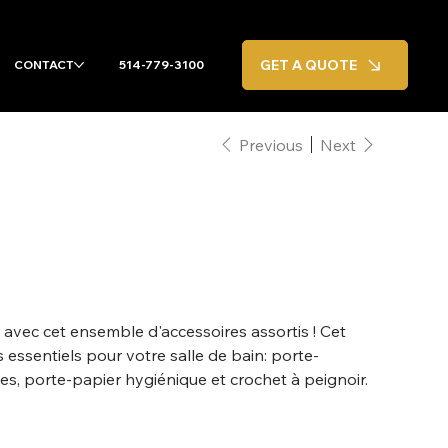
GET A QUOTE
CONTACT
514-779-3100
Previous
Next
 avec cet ensemble d'accessoires assortis ! Cet
essentiels pour votre salle de bain: porte-
ttes, porte-papier hygiénique et crochet à peignoir.