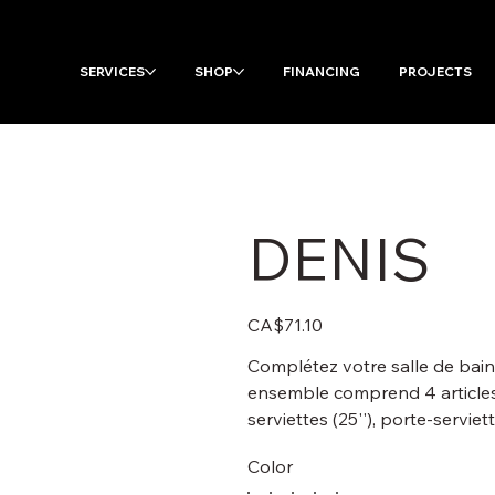
SERVICES
SHOP
FINANCING
PROJECTS
DENIS
Price
CA$71.10
Complétez votre salle de bain
ensemble comprend 4 articles 
serviettes (25''), porte-servie
Color