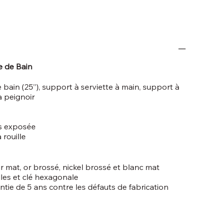
e de Bain
 bain (25’’), support à serviette à main, support à
à peignoir
is exposée
 rouille
r mat, or brossé, nickel brossé et blanc mat
illes et clé hexagonale
antie de 5 ans contre les défauts de fabrication