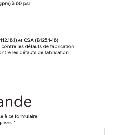
 gpm) à 60 psi
2.18.1)
et
CSA (B125.1-18)
e contre les défauts de fabrication
contre les défauts de fabrication
mande
 à ce formulaire.
éphone
*