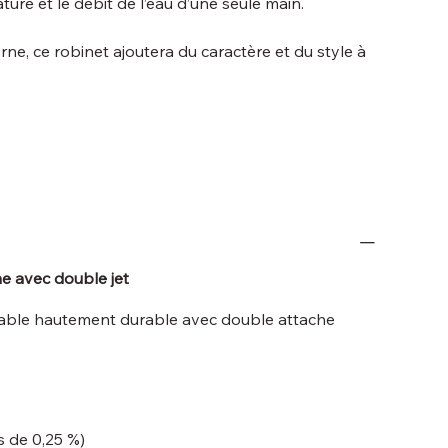
ture et le débit de l’eau d’une seule main.
ne, ce robinet ajoutera du caractère et du style à
e avec double jet
ydable hautement durable avec double attache
s de 0,25 %)