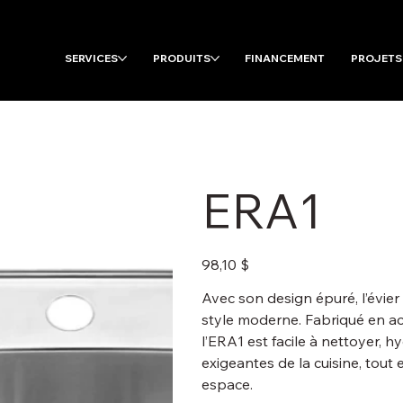
SERVICES
PRODUITS
FINANCEMENT
PROJETS
ERA1
Prix
98,10 $
Avec son design épuré, l’évier
style moderne. Fabriqué en aci
l’ERA1 est facile à nettoyer, h
exigeantes de la cuisine, tou
espace.