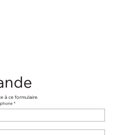
mande
 à ce formulaire.
éphone
*