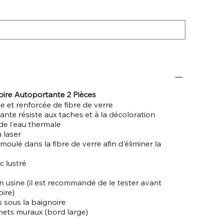
oire Autoportante 2 Pièces
e et renforcée de fibre de verre
llante résiste aux taches et à la décoloration
de l'eau thermale
 laser
oulé dans la fibre de verre afin d'éliminer la
c lustré
n usine (il est recommandé de le tester avant
oire)
s sous la baignoire
nets muraux (bord large)