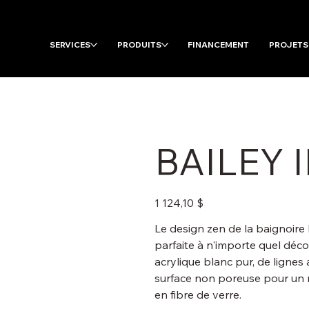
SERVICES
PRODUITS
FINANCEMENT
PROJETS
BAILEY I
Prix
1 124,10 $
Le design zen de la baignoire 
parfaite à n'importe quel déco
acrylique blanc pur, de lignes
surface non poreuse pour un n
en fibre de verre.