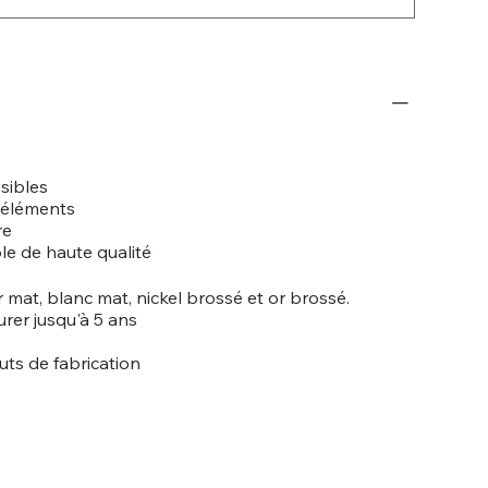
sibles
s éléments
re
ble de haute qualité
r mat, blanc mat, nickel brossé et or brossé.
rer jusqu'à 5 ans
uts de fabrication