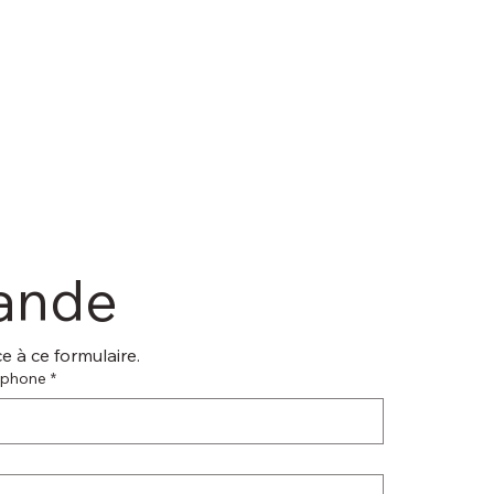
mande
 à ce formulaire.
éphone
*