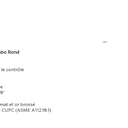
vabo Rond
 le contrôle
ée
/8"
 mat et or brossé
et CUPC (ASME A112.18.1)