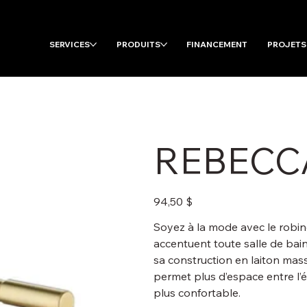
SERVICES
PRODUITS
FINANCEMENT
PROJETS
REBECCA
Prix
94,50 $
Soyez à la mode avec le robi
accentuent toute salle de bai
sa construction en laiton mass
permet plus d’espace entre l’év
plus confortable.