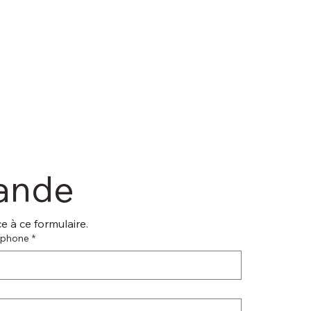
mande
 à ce formulaire.
éphone
*