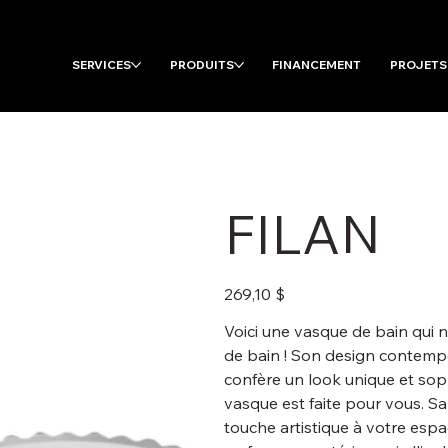
SERVICES
PRODUITS
FINANCEMENT
PROJETS
FILAN
Prix
269,10 $
Voici une vasque de bain qui 
de bain ! Son design contempo
confère un look unique et soph
vasque est faite pour vous. S
touche artistique à votre espa