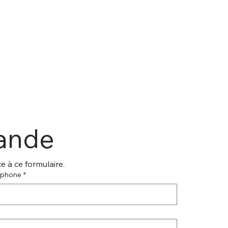
mande
 à ce formulaire.
éphone
*