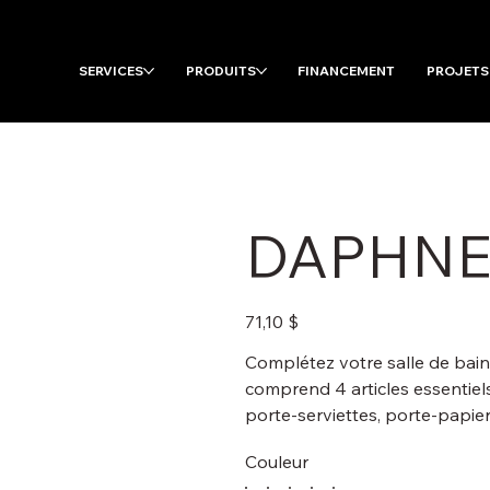
SERVICES
PRODUITS
FINANCEMENT
PROJETS
DAPHN
Prix
71,10 $
Complétez votre salle de bain 
comprend 4 articles essentiels 
porte-serviettes, porte-papier
Couleur