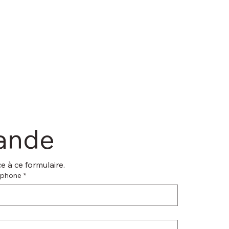
mande
 à ce formulaire.
éphone
*