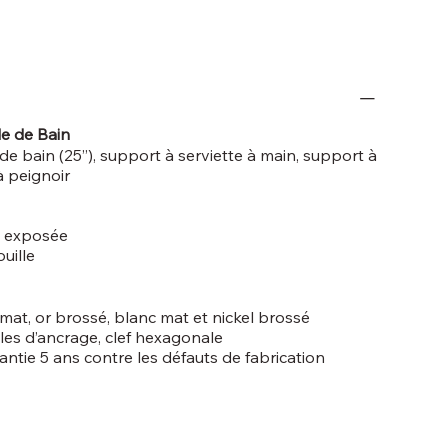
e de Bain
de bain (25’’), support à serviette à main, support à
à peignoir
is exposée
ouille
 mat, or brossé, blanc mat et nickel brossé
illes d’ancrage, clef hexagonale
rantie 5 ans contre les défauts de fabrication