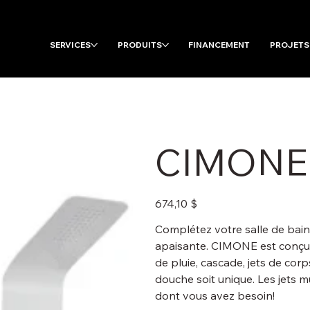
SERVICES
PRODUITS
FINANCEMENT
PROJETS
CIMONE
Prix
674,10 $
Complétez votre salle de bai
apaisante. CIMONE est conçu a
de pluie, cascade, jets de co
douche soit unique. Les jets m
dont vous avez besoin!