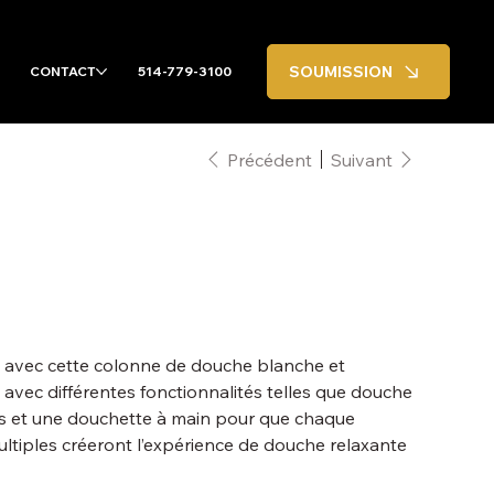
SOUMISSION
CONTACT
514-779-3100
Précédent
Suivant
n avec cette colonne de douche blanche et
vec différentes fonctionnalités telles que douche
rps et une douchette à main pour que chaque
ultiples créeront l’expérience de douche relaxante