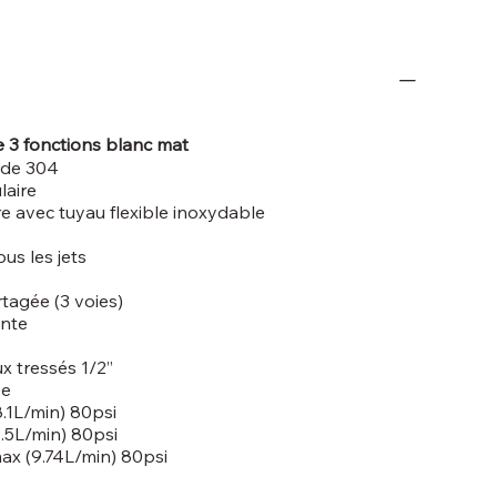
3 fonctions blanc mat
ade 304
laire
e avec tuyau flexible inoxydable
ous les jets
rtagée (3 voies)
ante
 tressés 1/2’’
ée
.1L/min) 80psi
.5L/min) 80psi
ax (9.74L/min) 80psi