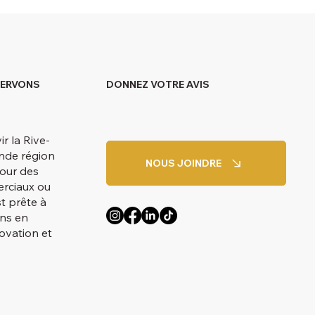
DONNEZ VOTRE AVIS
SERVONS
r la Rive-
ande région
NOUS JOINDRE
pour des
erciaux ou
st prête à
ins en
novation et