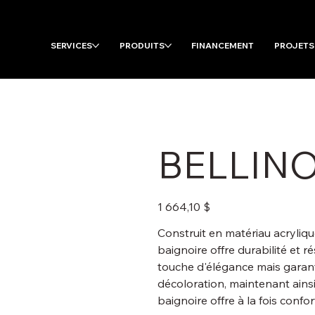
SERVICES
PRODUITS
FINANCEMENT
PROJETS
BELLIN
Prix
1 664,10 $
Construit en matériau acrylique
baignoire offre durabilité et r
touche d'élégance mais garant
décoloration, maintenant ains
baignoire offre à la fois confo