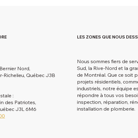
DRE
LES ZONES QUE NOUS DES
Nous sommes fiers de servi
Sud, la Rive-Nord et la gr
Bernier Nord,
de Montréal. Que ce soit 
r-Richelieu, Québec J3B
projets résidentiels, comm
industriels, notre équipe e
répondre à tous vos beso
stale :
inspection, réparation, ré
 des Patriotes,
installation de plomberie.
 Québec J3L 6M6
00