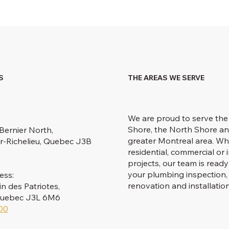
S
THE AREAS WE SERVE
We are proud to serve the
Shore, the North Shore an
Bernier North,
greater Montreal area. Wh
r-Richelieu, Quebec J3B
residential, commercial or i
projects, our team is ready
your plumbing inspection, 
ess:
renovation and installatio
 des Patriotes,
 Quebec J3L 6M6
00