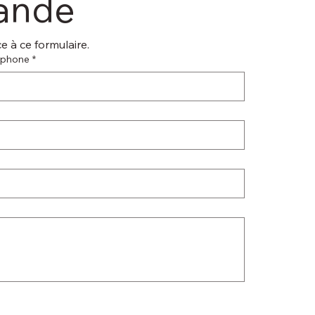
mande
 à ce formulaire.
éphone
*