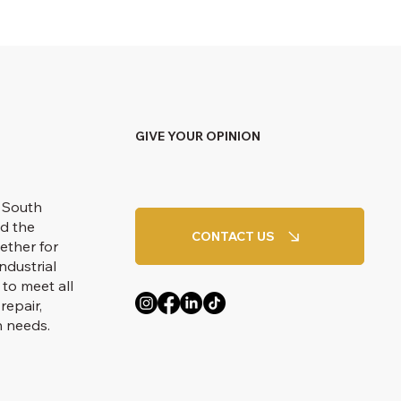
GIVE YOUR OPINION
 South
d the
CONTACT US
ether for
ndustrial
 to meet all
repair,
n needs.