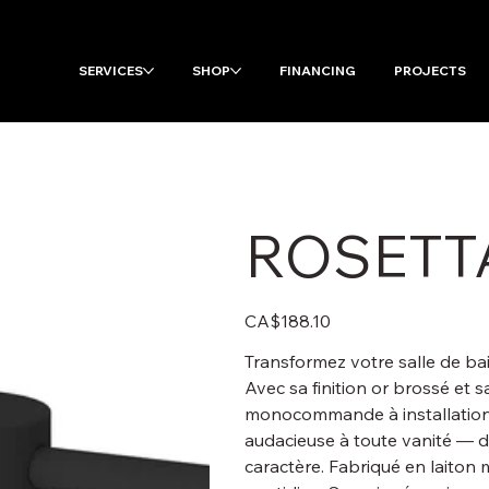
SERVICES
SHOP
FINANCING
PROJECTS
ROSETT
Price
CA$188.10
Transformez votre salle de ba
Avec sa finition or brossé et s
monocommande à installatio
audacieuse à toute vanité — d
caractère. Fabriqué en laiton 