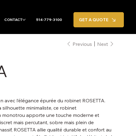
GET A QUOTE
CONTACT
514-779-3100
Previous
Next
A
in avec l’élégance épurée du robinet ROSETTA.
a silhouette minimaliste, ce robinet
n monotrou apporte une touche moderne et
iscret mais percutant, sobre mais plein de
massif, ROSETTA allie qualité durable et confort au