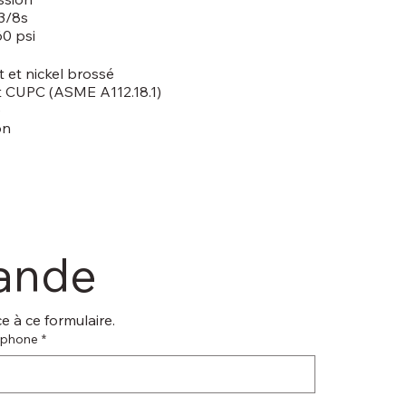
3/8s
60 psi
t et nickel brossé
et CUPC (ASME A112.18.1)
e
on
mande
 à ce formulaire.
éphone
*