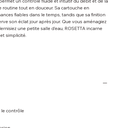
rmet un contrôle fluide et intuitif du débit et de la
e routine tout en douceur. Sa cartouche en
nces fiables dans le temps, tandis que sa finition
erve son éclat jour après jour. Que vous aménagiez
ernisiez une petite salle d’eau, ROSETTA incarne
et simplicité.
 le contrôle
ssion