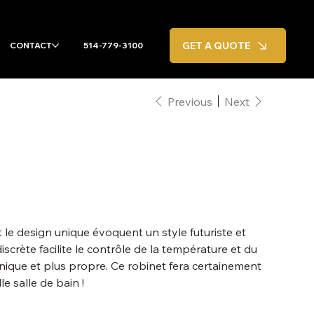
GET A QUOTE
CONTACT
514-779-3100
Previous
Next
 le design unique évoquent un style futuriste et
crète facilite le contrôle de la température et du
nique et plus propre. Ce robinet fera certainement
e salle de bain !