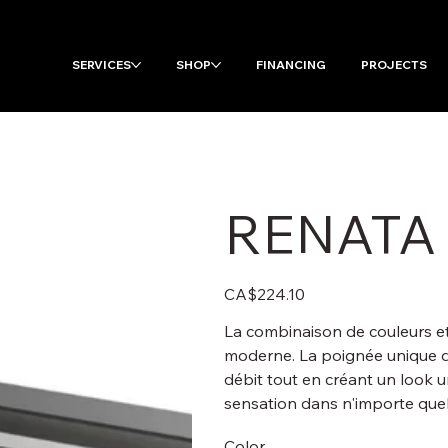
SERVICES
SHOP
FINANCING
PROJECTS
RENATA
Price
CA$224.10
La combinaison de couleurs et
moderne. La poignée unique dis
débit tout en créant un look u
sensation dans n'importe quell
Color