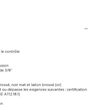
 le contrôle
ssion
de 3/8”
brossé, noir mat et laiton brossé (or)
t ou dépasse les exigences suivantes : certification
E A112.18.1)
e
on