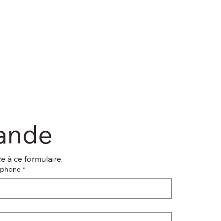
mande
 à ce formulaire.
éphone
*