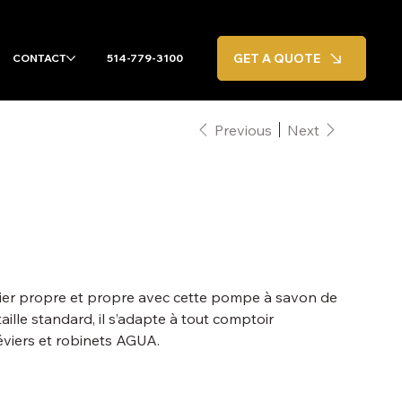
GET A QUOTE
CONTACT
514-779-3100
Previous
Next
vier propre et propre avec cette pompe à savon de
taille standard, il s’adapte à tout comptoir
éviers et robinets AGUA.