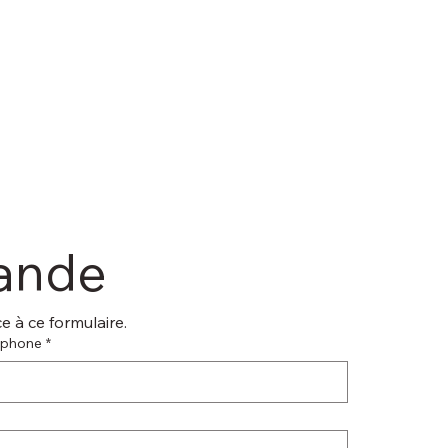
mande
 à ce formulaire.
éphone
*